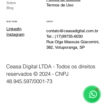
Sobre
Termos de Uso
Blog
CONTATO
REDES SOCIAIS
LinkedIn
contato@ceasadigital.com.br
Instagram
Tel.: (17)99735-6030
Rua Olga Massuia Giacomini,
382, Votuporanga, SP
Ceasa Digital LTDA - Todos os direitos
reservados © 2024 - CNPJ
Ceasa Digital
Atendimento
48.945.597/0001-73
🗓️ Horário de Funcionamento: Seg-Sex 9:00 - 18:00