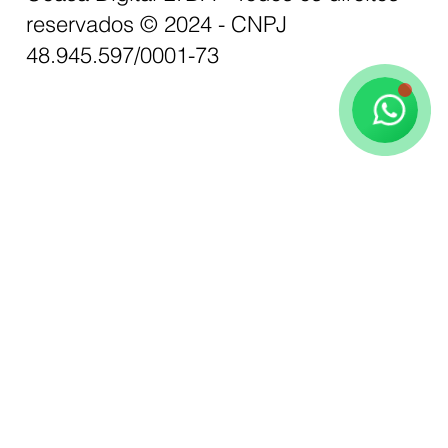
reservados © 2024 - CNPJ
Ceasa Digital
Atendimento
48.945.597/0001-73
🗓️ Horário de Funcionamento: Seg-Sex 9:00 - 18:00