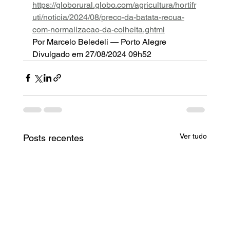
https://globorural.globo.com/agricultura/hortifr
🌟 Ceasa Digital
uti/noticia/2024/08/preco-da-batata-recua-
com-normalizacao-da-colheita.ghtml
👋 Como posso te ajudar?
Por Marcelo Beledeli — Porto Alegre
Divulgado em 27/08/2024 09h52
Atendimento
Ceasa Digital
Conectando Produtores e Compradores
Ver tudo
Posts recentes