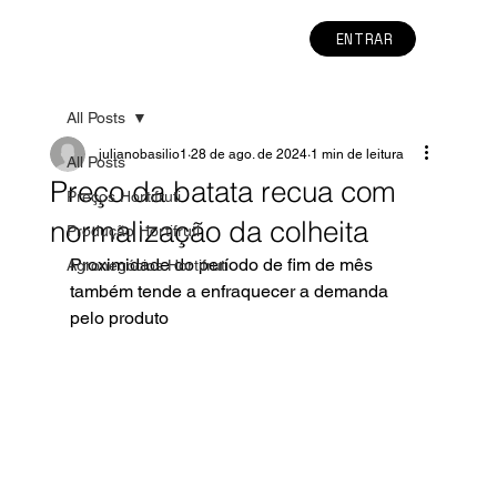
ENTRAR
All Posts
julianobasilio1
28 de ago. de 2024
1 min de leitura
All Posts
Preço da batata recua com
Preços Hortifruti
normalização da colheita
Produção Hortifruti
Proximidade do período de fim de mês 
Agronegócios Hortifruti
também tende a enfraquecer a demanda 
pelo produto